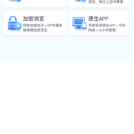
30
Years Of
Experience