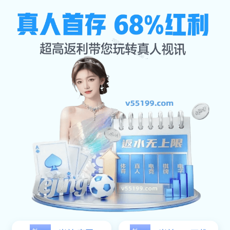
米兰
从这里起
步，你的体育梦
想触手可及！🚀
mi lan cong zhe li qi bu ni de ti yu meng xiang chu
shou ke ji