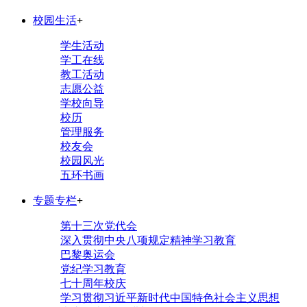
迎接更加精彩的未来。
🧸🧧🧸࿄✅赢在米兰,大户首选✅米兰·(milan)中国官方
【61122n.com】🧧是亚洲综合竞技创新平台,沉浸
场！米兰milan官方网站提供网页版/APP双入口注册
机版地址永续！米兰milan引领专业舞台分享运动精