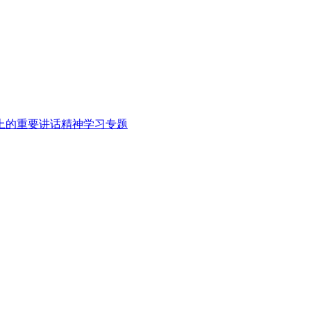
在挑战自我时，既能够感受到智力的乐趣，也能体验到体力
战，不仅展示了个人的独特能力，也鼓舞了观众面对生活中
赛事》中，团队合作是不可或缺的关键因素。虽然赛事的每
更高效地完成关卡。在一些团队项目中，选手们需要相互配
同完成体能任务，团队的协作精神都是不可忽视的。
团队成员共同努力，互相支持。比如，当选手需要攀爬高墙
员完成困难任务。通过合作，不仅可以提高完成任务的效
提升赛事的整体趣味性。选手们在集体协作中，不仅体验到
量。这种相互依赖、互帮互助的方式，是《勇闯重重关卡挑
具有深远意义的赛事的重要原因。