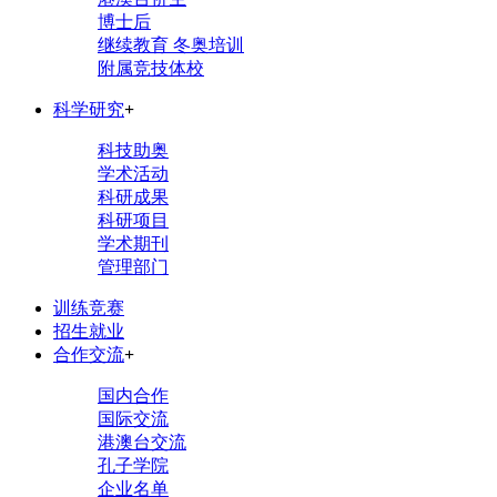
4、赛事的社会意义
《勇闯重重关卡挑战极限展现智慧与勇气的精彩赛
先，赛事展示了个人和团队在面对压力时的坚韧精
己的极限。赛事的传播和推广，也让人们更加关注
其次，赛事的举办促进了体育文化的多元化。通过
框架，让更多人意识到体育竞技的多样性。它不仅
具有不同兴趣的人群参与其中。
最后，这项赛事对于公众来说具有很高的观赏性。
竞技带来的刺激感，还能从中领悟到坚韧、智慧与
活动。
总结：
《勇闯重重关卡挑战极限展现智慧与勇气的精彩赛
这项赛事不仅考验选手们的智慧和体能，也促进了
们不但看到了个人极限的突破，更感受到了团队协
总体来说，这项赛事不仅仅是对运动员的挑战，也
挑战与超越的意义，赛事所传递出的精神价值也鼓