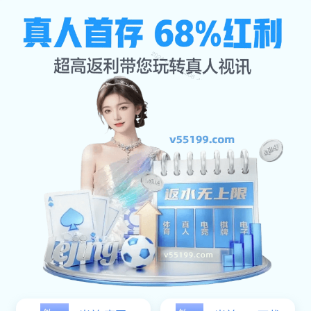
公司新闻
公司首页
公司新闻