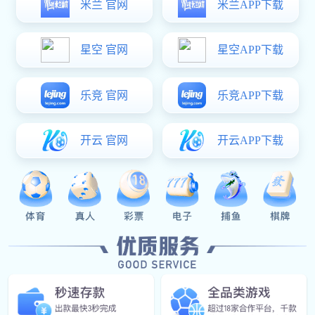
OTS赛事精彩瞬间全解析与
选手策略深度剖析
2026-03-06
1
分享
OTS赛事以其激烈的对抗和深度的选手策略成为了电竞圈内
的焦点。随着赛事的不断发展，精彩瞬间和选手们的出色表
现更是吸引了大量观众的关注。本文将深入解析OTS赛事的
精彩瞬间，并对选手的策略进行深度剖析。通过四个方面的
阐述，详细分析OTS赛事中的精彩时刻以及选手在比赛中的
战术安排，带领大家全方位地感受OTS赛事的魅力。
米兰,米兰官网,米兰milan官方网站,米兰·(milan)中国官网