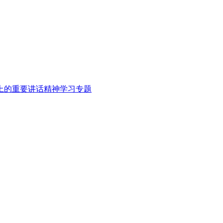
展史上的重要节点。本文将从比赛精彩瞬间、核心技术解析、
回顾与分析，全面呈现这一年度水球比赛的独特魅力。通过
对抗中的灵活应变能力，教练在临场指挥中的精妙部署，以
好者提供了宝贵的学习和研究资料。
以微弱比分决胜负，展现了运动员的极限能力。在多场国际赛
，观众能够直观感受到每一次进攻带来的紧张感。
在关键时刻的突破和投篮往往直接改变比赛走向。这些精彩
要性。
门员的高效扑救、球员的区域协防以及对对手进攻路线的精
场充满紧张而有序的竞争氛围。
员在射门、传球和防守方面的高水平能力。尤其是在高压状态
了技术亮点。
合的策略，通过身体对抗和位置调整有效限制对手的射门空
好的预判能力和团队沟通能力。