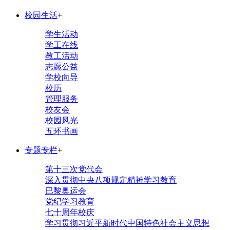
🧸🧧🧸࿄✅赢在米兰,大户首选✅米兰·(milan)中国官方
【61122n.com】🧧是亚洲综合竞技创新平台,沉浸
场！米兰milan官方网站提供网页版/APP双入口注册
机版地址永续！米兰milan引领专业舞台分享运动精
粉丝生活!!!
邮箱订阅
Subsc